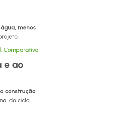
 água, menos
rojeto.
l: Comparativo
a e ao
na construção
nal do ciclo,