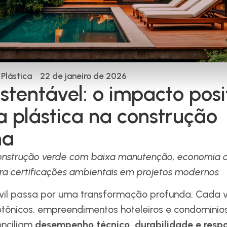
Plástica
22 de janeiro de 2026
stentável: o impacto posi
 plástica na construção
na
onstrução verde com baixa manutenção, economia ci
ra certificações ambientais em projetos modernos
ivil passa por uma transformação profunda. Cada v
tetônicos, empreendimentos hoteleiros e condomíni
onciliam
desempenho técnico, durabilidade e resp