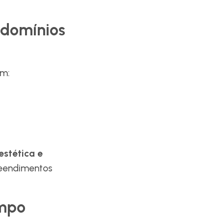
ndomínios
em:
estética e
reendimentos
empo