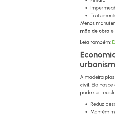
Pintura
Impermeab
Tratamento
Menos manuten
mão de obra
e 
Leia também:
D
Economia 
urbanis
A madeira plás
civil
. Ela nasce 
pode ser recic
Reduz desc
Mantém mat