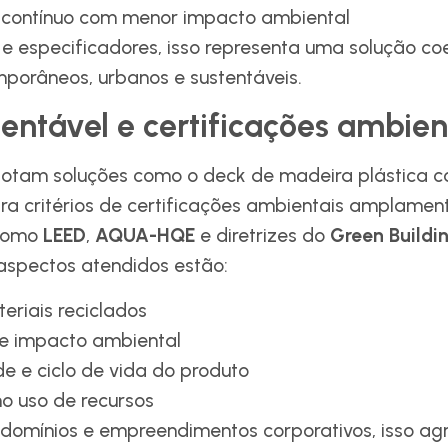
 contínuo com menor impacto ambiental
 e especificadores, isso representa uma solução c
mporâneos, urbanos e sustentáveis.
entável e certificações ambien
dotam soluções como o deck de madeira plástica c
ra critérios de certificações ambientais amplamen
 como
LEED
,
AQUA-HQE
e diretrizes do
Green Buildi
 aspectos atendidos estão:
eriais reciclados
e impacto ambiental
de e ciclo de vida do produto
no uso de recursos
ndomínios e empreendimentos corporativos, isso ag