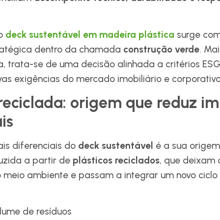
 o
deck sustentável em madeira plástica
surge co
tratégica dentro da chamada
construção verde
. Ma
a, trata-se de uma decisão alinhada a critérios ES
ovas exigências do mercado imobiliário e corporativo
reciclada: origem que reduz i
is
is diferenciais do
deck sustentável
é a sua origem
zida a partir de
plásticos reciclados
, que deixam 
 meio ambiente e passam a integrar um novo ciclo 
lume de resíduos