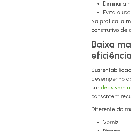
Diminui a 
Evita o us
Na prática, a
m
construtivo de a
Baixa ma
eficiênci
Sustentabilida
desempenho ao 
um
deck sem m
consomem recu
Diferente da ma
Verniz