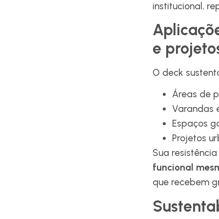
institucional, 
Aplicaçõe
e projeto
O deck sustent
Áreas de p
Varandas e
Espaços g
Projetos u
Sua resistência
funcional mesm
que recebem gr
Sustenta