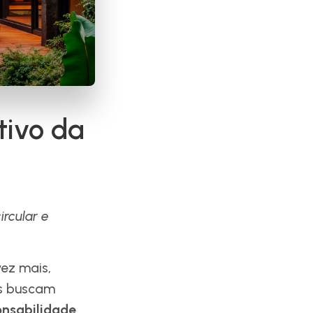
tivo da
rcular e
ez mais,
os buscam
onsabilidade