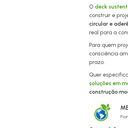
O
deck sustent
construir e proj
circular e ader
real para a co
Para quem proje
consciência am
prazo.
Quer especific
soluções em m
construção mo
MB
Pio