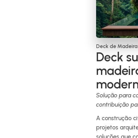
Deck de Madeira 
Deck su
madeira
moder
Solução para c
contribuição pa
A construção c
projetos arqui
soluções que c