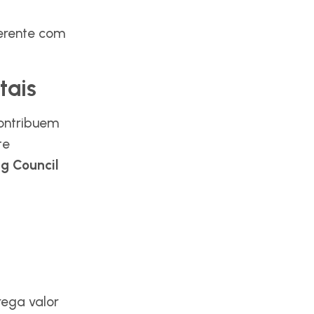
oerente com
tais
ontribuem
te
ng Council
rega valor