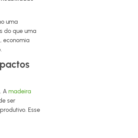
mo uma
is do que uma
G, economia
.
mpactos
. A
madeira
de ser
produtivo. Esse