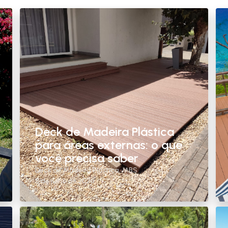
Deck de Madeira Plástica
para áreas externas: o que
você precisa saber
Deck de Madeira Plástica
,
MBS
8 de julho de 2026