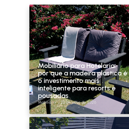
Mobiliário para Hotelaria:
por que a madeira plástica é
o investimento mais
inteligente para resorts e
pousadas
Mobiliário
22 de julho de 2026