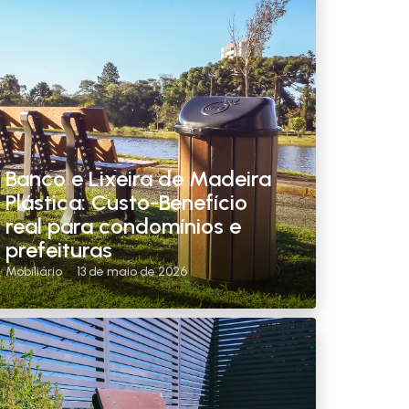
Banco e Lixeira de Madeira
Plástica: Custo-Benefício
real para condomínios e
prefeituras
Mobiliário
13 de maio de 2026