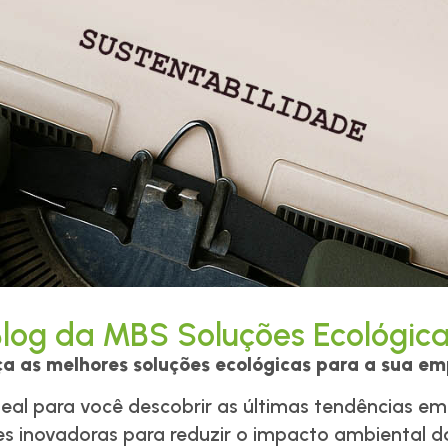
ntos
Catálogos
Blog
Loja
Conta
log da MBS Soluções Ecológic
a as melhores soluções ecológicas para a sua e
deal para você descobrir as últimas tendências e
es inovadoras para reduzir o impacto ambiental 