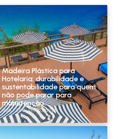
Madeira Plástica para
Hotelaria: durabilidade e
sustentabilidade para quem
não pode parar para
manutenção
MBS
25 de junho de 2026