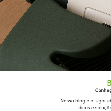
Home
Empresa
Segme
B
Conheç
Nosso blog é o lugar i
dicas e soluçõ