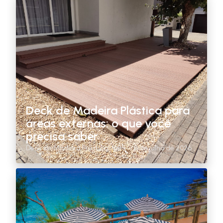
Deck de Madeira Plástica para
áreas externas: o que você
precisa saber
Deck de Madeira Plástica
,
MBS
8 de julho de 2026