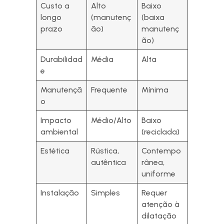
Custo a
Alto
Baixo
longo
(manutenç
(baixa
prazo
ão)
manutenç
ão)
Durabilidad
Média
Alta
e
Manutençã
Frequente
Mínima
o
Impacto
Médio/Alto
Baixo
ambiental
(reciclada)
Estética
Rústica,
Contempo
autêntica
rânea,
uniforme
Instalação
Simples
Requer
atenção à
dilatação