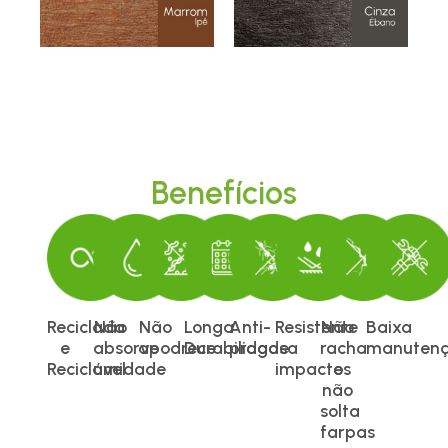
Benefícios
Reciclada
Não
Não
Longa
Anti-
Resistente
Não
Baixa
e
absorve
apodrece
Durabilidade
pragas
a
racha
manuten
Reciclável
umidade
impactos
e
não
solta
farpas