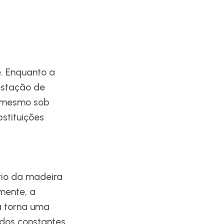
e. Enquanto a
estação de
, mesmo sob
stituições
rio da madeira
rmente, a
a torna uma
dos constantes.