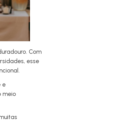
e duradouro. Com
rsidades, esse
cional.
 e
o meio
 muitas