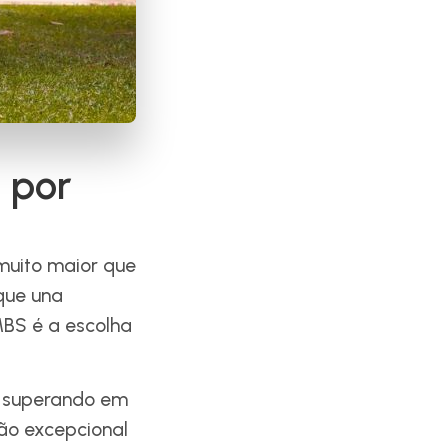
 por
muito maior que
que una
 MBS é a escolha
, superando em
ção excepcional