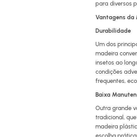
para diversos p
Vantagens da 
Durabilidade
Um dos principa
madeira conven
insetos ao lon
condições adve
frequentes, ec
Baixa Manute
Outra grande v
tradicional, qu
madeira plásti
escolha prátic