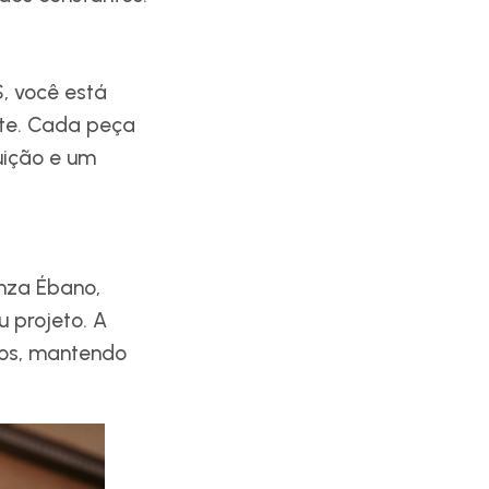
, você está
nte. Cada peça
luição e um
inza Ébano,
 projeto. A
nos, mantendo