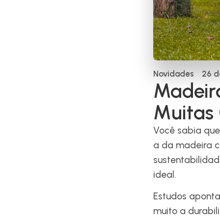
Novidades
26 d
Madeira
Muitas
Você sabia qu
a da madeira c
sustentabilidad
ideal.
Estudos aponta
muito a durabil