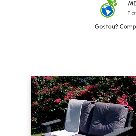
MB
Pio
Gostou? Compa